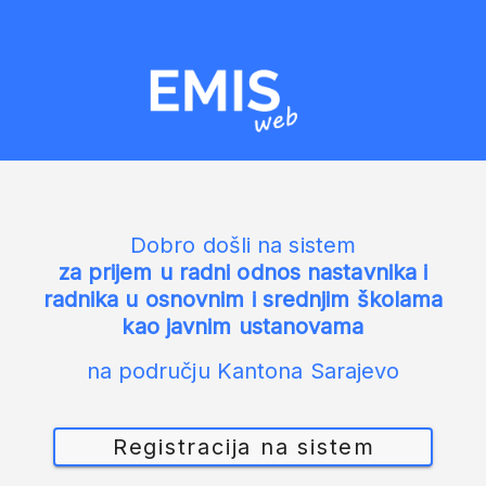
Dobro došli na sistem
za prijem u radni odnos nastavnika i
radnika u osnovnim i srednjim školama
kao javnim ustanovama
na području Kantona Sarajevo
Registracija na sistem